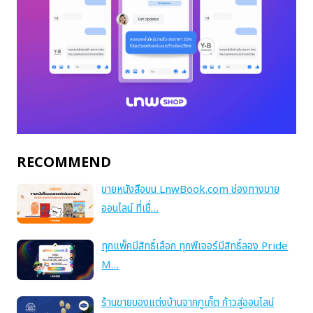
RECOMMEND
ขายหนังสือบน LnwBook.com ช่องทางขาย
ออนไลน์ ที่เชื่…
ทุกแพ็คมีสิทธิ์เลือก ทุกฟีเจอร์มีสิทธิ์ลอง Pride
M…
ร้านขายของแต่งบ้านจากภูเก็ต ก้าวสู่ออนไลน์