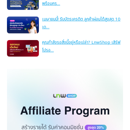
พร้อมคร…
เมษายนนี้! รับบัตรเครดิต ลูกค้าผ่อนได้สูงสุด 10
เด…
คุณกำลังรอสิ่งนี้อยู่หรือเปล่า? LnwShop เสิร์ฟ
โปรอ…