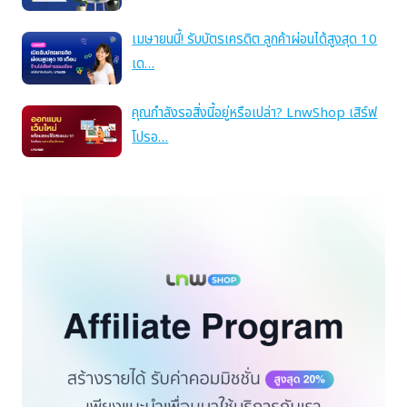
เมษายนนี้! รับบัตรเครดิต ลูกค้าผ่อนได้สูงสุด 10
เด…
คุณกำลังรอสิ่งนี้อยู่หรือเปล่า? LnwShop เสิร์ฟ
โปรอ…