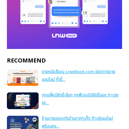
RECOMMEND
ขายหนังสือบน LnwBook.com ช่องทางขาย
ออนไลน์ ที่เชื่…
ทุกแพ็คมีสิทธิ์เลือก ทุกฟีเจอร์มีสิทธิ์ลอง Pride
M…
ร้านขายของแต่งบ้านจากภูเก็ต ก้าวสู่ออนไลน์
พร้อมคร…