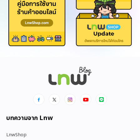
บทความจาก Lnw
LnwShop