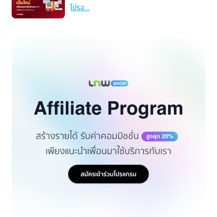
โปรอ…