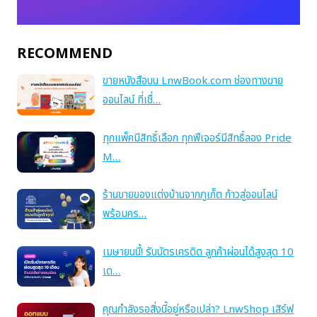
RECOMMEND
ขายหนังสือบน LnwBook.com ช่องทางขาย
ออนไลน์ ที่เชื่…
ทุกแพ็คมีสิทธิ์เลือก ทุกฟีเจอร์มีสิทธิ์ลอง Pride
M…
ร้านขายของแต่งบ้านจากภูเก็ต ก้าวสู่ออนไลน์
พร้อมคร…
เมษายนนี้! รับบัตรเครดิต ลูกค้าผ่อนได้สูงสุด 10
เด…
คุณกำลังรอสิ่งนี้อยู่หรือเปล่า? LnwShop เสิร์ฟ