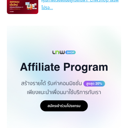
คุณกำลังรอสิ่งนี้อยู่หรือเปล่า? LnwShop เสิร์ฟ
โปรอ…