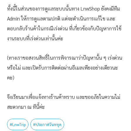
ทั้งนี้ในส่วนของการดูแลระบ
บนั้นทาง LnwShop ยังคงมีทีม
Admin ให้การดูแลตามปกติ แต่จะด
ำเนินการแก้ไข และ
ตอบกลับร้านค้าในกรณีเร่
งด่วน ที่เกี่ยวข้องกับปัญหาการใช
งานระบบที่เร่งด่วนเท่านั้
นค่ะ
(ทางเราขอสงวนสิทธิ์ในการพิ
จารณาว่าปัญหานั้น ๆ เร่งด่วน
หรือไม่ และเปิดรับการติดต่อผ่านอีเ
มลเพียงอย่างเดียวนะ
คะ)
จึงเรียนมาเพื่อแจ้งทางร้าน
ค้าทราบ และขออภัยในความไม่
สะดวกมา ณ ทีนี้ค่ะ
#
LnwTrip
#
ประกาศวันหยุด