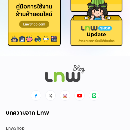
บทความจาก Lnw
LnwShop