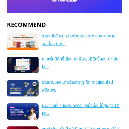
RECOMMEND
ขายหนังสือบน LnwBook.com ช่องทางขาย
ออนไลน์ ที่เชื่…
ทุกแพ็คมีสิทธิ์เลือก ทุกฟีเจอร์มีสิทธิ์ลอง Pride
M…
ร้านขายของแต่งบ้านจากภูเก็ต ก้าวสู่ออนไลน์
พร้อมคร…
เมษายนนี้! รับบัตรเครดิต ลูกค้าผ่อนได้สูงสุด 10
เด…