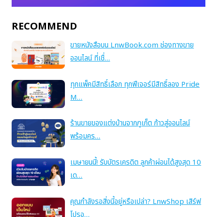
RECOMMEND
ขายหนังสือบน LnwBook.com ช่องทางขาย
ออนไลน์ ที่เชื่…
ทุกแพ็คมีสิทธิ์เลือก ทุกฟีเจอร์มีสิทธิ์ลอง Pride
M…
ร้านขายของแต่งบ้านจากภูเก็ต ก้าวสู่ออนไลน์
พร้อมคร…
เมษายนนี้! รับบัตรเครดิต ลูกค้าผ่อนได้สูงสุด 10
เด…
คุณกำลังรอสิ่งนี้อยู่หรือเปล่า? LnwShop เสิร์ฟ
โปรอ…