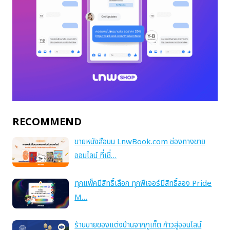
RECOMMEND
ขายหนังสือบน LnwBook.com ช่องทางขาย
ออนไลน์ ที่เชื่…
ทุกแพ็คมีสิทธิ์เลือก ทุกฟีเจอร์มีสิทธิ์ลอง Pride
M…
ร้านขายของแต่งบ้านจากภูเก็ต ก้าวสู่ออนไลน์