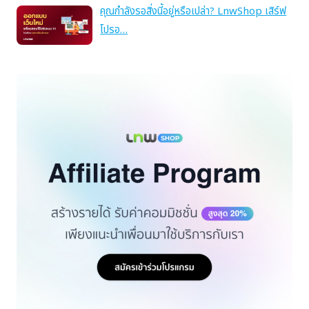
คุณกำลังรอสิ่งนี้อยู่หรือเปล่า? LnwShop เสิร์ฟ
โปรอ…