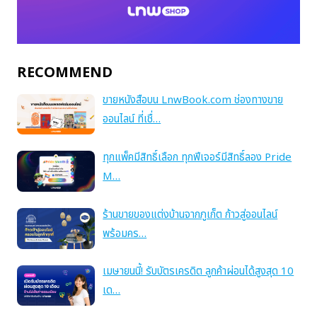
RECOMMEND
ขายหนังสือบน LnwBook.com ช่องทางขาย
ออนไลน์ ที่เชื่…
ทุกแพ็คมีสิทธิ์เลือก ทุกฟีเจอร์มีสิทธิ์ลอง Pride
M…
ร้านขายของแต่งบ้านจากภูเก็ต ก้าวสู่ออนไลน์
พร้อมคร…
เมษายนนี้! รับบัตรเครดิต ลูกค้าผ่อนได้สูงสุด 10
เด…