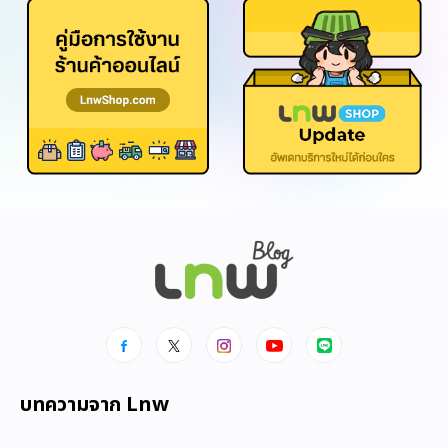
บทความจาก Lnw