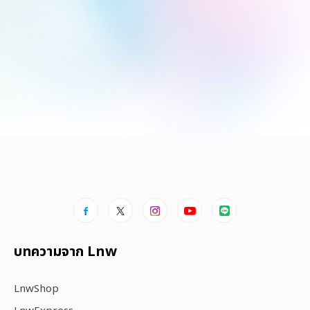
บทความจาก Lnw
LnwShop