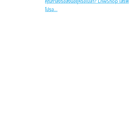
คุณกำลังรอสิ่งนี้อยู่หรือเปล่า? LnwShop เสิร์ฟ
โปรอ…