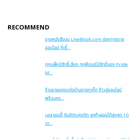
RECOMMEND
ขายหนังสือบน LnwBook.com ช่องทางขาย
ออนไลน์ ที่เชื่…
ทุกแพ็คมีสิทธิ์เลือก ทุกฟีเจอร์มีสิทธิ์ลอง Pride
M…
ร้านขายของแต่งบ้านจากภูเก็ต ก้าวสู่ออนไลน์
พร้อมคร…
เมษายนนี้! รับบัตรเครดิต ลูกค้าผ่อนได้สูงสุด 10
เด…