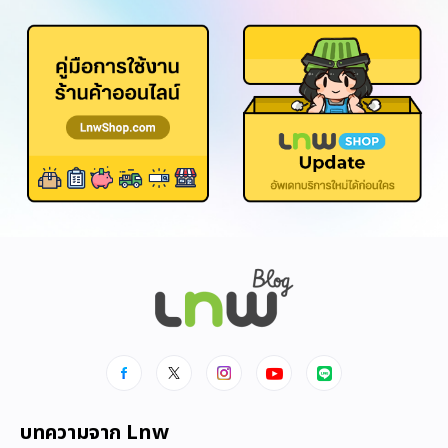
บทความจาก Lnw