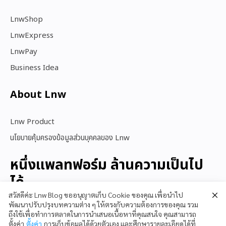
LnwShop
LnwExpress
LnwPay
Business Idea
About Lnw​
Lnw Product
นโยบายคุ้มครองข้อมูลส่วนบุคคลของ Lnw
หนึ่งแพลทฟอร์ม ล้านความเป็นไป
ได้
สวัสดีค่ะ Lnw Blog ขออนุญาตเก็บ Cookie ของคุณ เพื่อนำไป
พัฒนาปรับปรุงบทความต่าง ๆ ให้ตรงกับความต้องการของคุณ รวม
ถึงใช้เพื่อทำการตลาดในการนำเสนอเนื้อหาที่คุณสนใจ คุณสามารถ
สนใจใช้ LnwShop
ตั้งค่า
ตั้งค่า
การเก็บข้อมูลได้ด้วยตัวเอง และศึกษารายละเอียดได้ที่