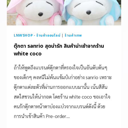
LNWSHOP - ร้านค้าออนไลน์
|
ร้านค้าเทพ
ตุ๊กตา sanrio สุดน่ารัก สินค้านำเข้าจากร้าน
white coco
ถ้าให้พูดถึงแบรนด์ตุ๊กตาที่ครองใจเป็นอันดับต้นๆ
ของเด็กๆ คงหนีไม่พ้นแช้มป์เก่าอย่าง sanrio เพราะ
ตุ๊กตาแต่ละตัวที่ผ่านการออกแบบมานั้น เน้นสีสัน
สดใสชวนให้น่ากอด โดยร้าน white coco ขอเอาใจ
คนรักตุ๊กตาหน้าตาบ๋องแบ๋วจากแบรนด์ดังนี้ ด้วย
การนำเข้าสินค้า Pre-order…