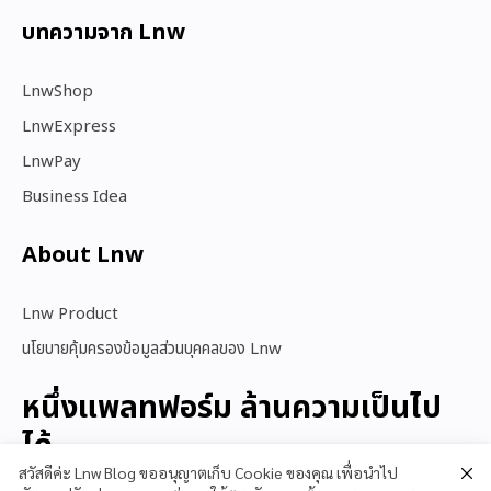
บทความจาก Lnw
LnwShop
LnwExpress
LnwPay
Business Idea
About Lnw​
Lnw Product
นโยบายคุ้มครองข้อมูลส่วนบุคคลของ Lnw
หนึ่งแพลทฟอร์ม ล้านความเป็นไป
ได้
สวัสดีค่ะ Lnw Blog ขออนุญาตเก็บ Cookie ของคุณ เพื่อนำไป