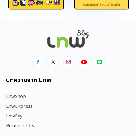
บทความจาก Lnw
LnwShop
LnwExpress
LnwPay
Business Idea