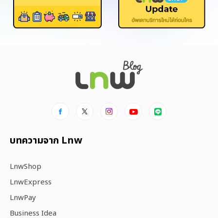
บทความจาก Lnw
LnwShop
LnwExpress
LnwPay
Business Idea