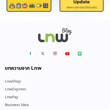
บทความจาก Lnw
LnwShop
LnwExpress
LnwPay
Business Idea