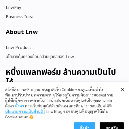
LnwPay
Business Idea
About Lnw​
Lnw Product
นโยบายคุ้มครองข้อมูลส่วนบุคคลของ Lnw
หนึ่งแพลทฟอร์ม ล้านความเป็นไป
ได้
สวัสดีค่ะ Lnw Blog ขออนุญาตเก็บ Cookie ของคุณ เพื่อนำไป
พัฒนาปรับปรุงบทความต่าง ๆ ให้ตรงกับความต้องการของคุณ รวม
ถึงใช้เพื่อทำการตลาดในการนำเสนอเนื้อหาที่คุณสนใจ คุณสามารถ
สนใจใช้ LnwShop
ตั้งค่า
ตั้งค่า
การเก็บข้อมูลได้ด้วยตัวเอง และศึกษารายละเอียดได้ที่
นโยบายความเป็นส่วนตัว
Lnw Blog ขอขอบคุณที่อนุญาตให้เก็บ
Cookie นะคะ
ตั้งค่า
ยอมรับ
Copyright © 2023 LnwShop Company Limited