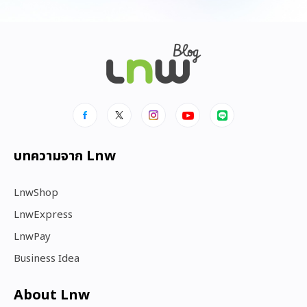
บทความจาก Lnw
LnwShop
LnwExpress
LnwPay
Business Idea
About Lnw​