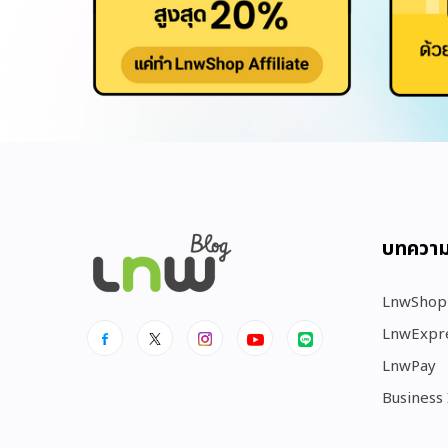
บทควา
LnwShop
LnwExpr
LnwPay
Business