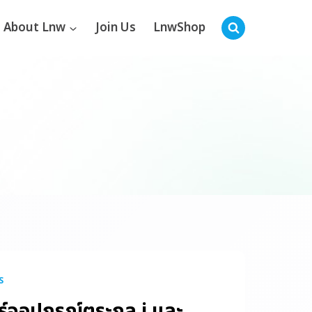
About Lnw
Join Us
LnwShop
S
ร์จอุปกรณ์ตระกูล i และ