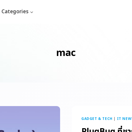
Categories
mac
GADGET & TECH
|
IT NEW
PlugBug ที่ชา