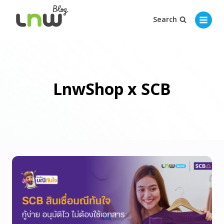
Search
LnwShop x SCB