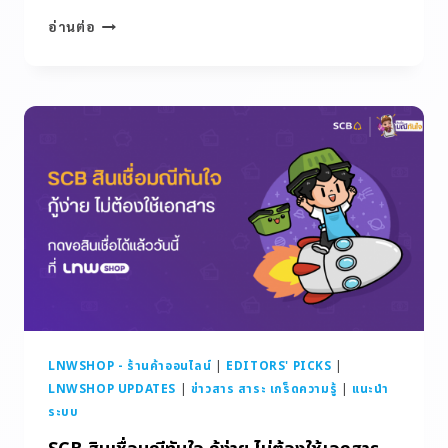
อ่านต่อ
LNWSHOP - ร้านค้าออนไลน์
|
EDITORS' PICKS
|
LNWSHOP UPDATES
|
ข่าวสาร สาระ เกร็ดความรู้
|
แนะนำ
ระบบ