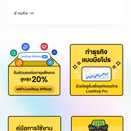
อ่านต่อ