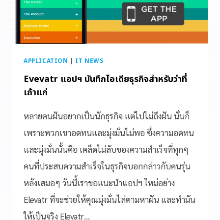
APPLICATION
|
IT NEWS
Evevatr แอปฯ บันทึกไอเดียธุรกิจสำหรับว่าที่
เถ้าแก่
หลายคนฝันอยากเป็นนักธุรกิจ แต่ไปไม่ถึงฝัน นั่นก็
เพราะพวกเขาอดทนและมุ่งมั่นไม่พอ ซึ่งความอดทน
และมุ่งมั่นนั้นคือ เคล็ดไม่ลับของความสำเร็จที่ทุกๆ
คนที่ประสบความสำเร็จในธุรกิจบอกกล่าวกับคนรุ่น
หลังเสมอๆ วันนี้เราขอแนะนำแอปฯ ใหม่อย่าง
Elevatr ที่จะช่วยให้คุณมุ่งมั่นไล่ตามหาฝัน และทำมัน
ให้เป็นจริง Elevatr…