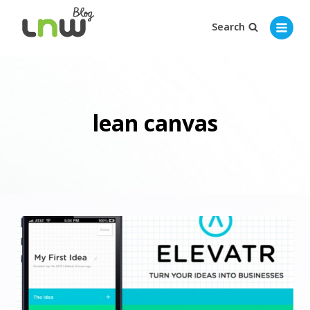
Search
lean canvas