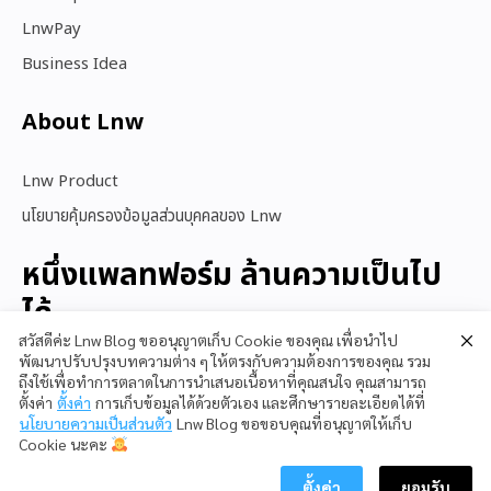
LnwPay
Business Idea
About Lnw​
Lnw Product
นโยบายคุ้มครองข้อมูลส่วนบุคคลของ Lnw
หนึ่งแพลทฟอร์ม ล้านความเป็นไป
ได้
สวัสดีค่ะ Lnw Blog ขออนุญาตเก็บ Cookie ของคุณ เพื่อนำไป
พัฒนาปรับปรุงบทความต่าง ๆ ให้ตรงกับความต้องการของคุณ รวม
ถึงใช้เพื่อทำการตลาดในการนำเสนอเนื้อหาที่คุณสนใจ คุณสามารถ
สนใจใช้ LnwShop
ตั้งค่า
ตั้งค่า
การเก็บข้อมูลได้ด้วยตัวเอง และศึกษารายละเอียดได้ที่
นโยบายความเป็นส่วนตัว
Lnw Blog ขอขอบคุณที่อนุญาตให้เก็บ
Cookie นะคะ
ตั้งค่า
ยอมรับ
Copyright © 2023 LnwShop Company Limited