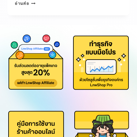
อ่านต่อ