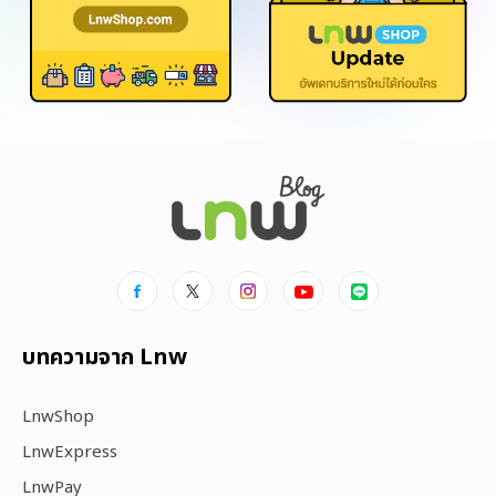
บทความจาก Lnw
LnwShop
LnwExpress
LnwPay