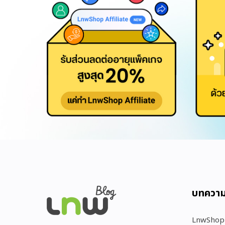
บทควา
LnwShop