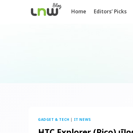
Home
Editors’ Picks
GADGET & TECH
|
IT NEWS
HTC Explorer (Pico) เปิดต