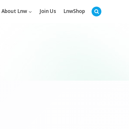
About Lnw
Join Us
LnwShop