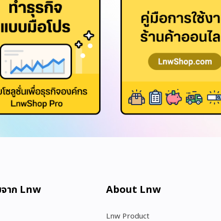
มจาก Lnw
About Lnw​
Lnw Product