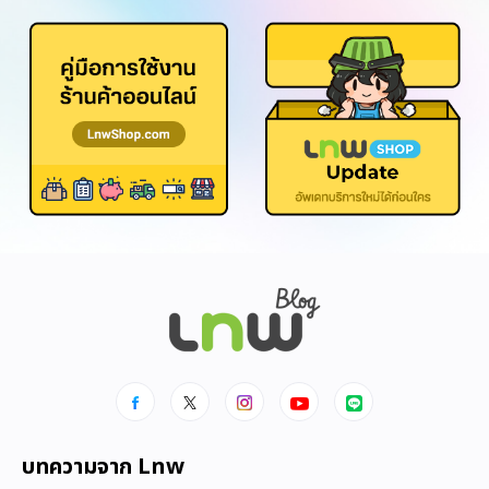
บทความจาก Lnw