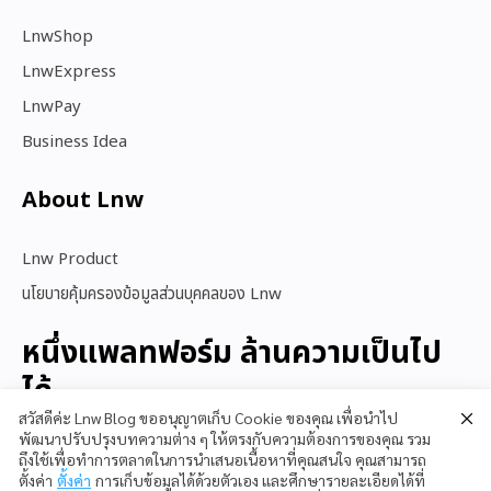
LnwShop
LnwExpress
LnwPay
Business Idea
About Lnw​
Lnw Product
นโยบายคุ้มครองข้อมูลส่วนบุคคลของ Lnw
หนึ่งแพลทฟอร์ม ล้านความเป็นไป
ได้
สวัสดีค่ะ Lnw Blog ขออนุญาตเก็บ Cookie ของคุณ เพื่อนำไป
พัฒนาปรับปรุงบทความต่าง ๆ ให้ตรงกับความต้องการของคุณ รวม
ถึงใช้เพื่อทำการตลาดในการนำเสนอเนื้อหาที่คุณสนใจ คุณสามารถ
สนใจใช้ LnwShop
ตั้งค่า
ตั้งค่า
การเก็บข้อมูลได้ด้วยตัวเอง และศึกษารายละเอียดได้ที่