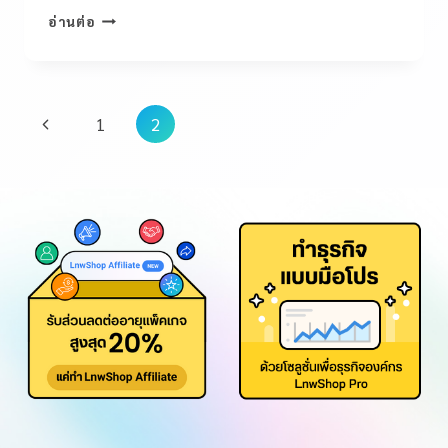
อ่านต่อ
1
2