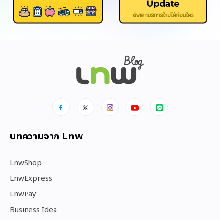
บทความจาก Lnw
LnwShop
LnwExpress
LnwPay
Business Idea