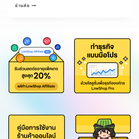
อ่านต่อ