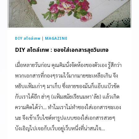
DIY สไตล์เทพ
|
MAGAZINE
DIY สไตล์เทพ : ซองใส่เอกสารสุดวินเทจ
เมื่อหลายวันก่อน คุณคิมนั่งจัดห้องของตัวเอง รู้สึกว่า
พวกเอกสารที่กองๆรวมไว้มากมายซะเหลือเกิน จึง
หยิบแฟ้มเก่าๆ มาเก็บ ซึ่งลายของมันก็แอ๊บแบ๊วขัด
กับเราได้อีก ฮ่าๆ (แฟ้มสมัยเรียนมหา’ลัย) แล้วเกิด
ความคิดได้ว่า… ทำไมเราไม่ทำซองใส่เอกสารซะเอง
นะ จึงเข้าเว็บไซต์หารูปแบบซองใส่เอกสารสวยๆ
บังเอิญไปเจอกับเว็บอยู่เว็บหนึ่งที่น่าสนใจ…