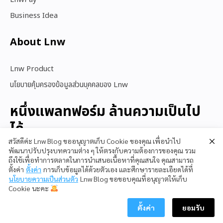
Business Idea
About Lnw​
Lnw Product
นโยบายคุ้มครองข้อมูลส่วนบุคคลของ Lnw
หนึ่งแพลทฟอร์ม ล้านความเป็นไป
ได้
สวัสดีค่ะ Lnw Blog ขออนุญาตเก็บ Cookie ของคุณ เพื่อนำไป
พัฒนาปรับปรุงบทความต่าง ๆ ให้ตรงกับความต้องการของคุณ รวม
ถึงใช้เพื่อทำการตลาดในการนำเสนอเนื้อหาที่คุณสนใจ คุณสามารถ
สนใจใช้ LnwShop
ตั้งค่า
ตั้งค่า
การเก็บข้อมูลได้ด้วยตัวเอง และศึกษารายละเอียดได้ที่
นโยบายความเป็นส่วนตัว
Lnw Blog ขอขอบคุณที่อนุญาตให้เก็บ
Cookie นะคะ
ตั้งค่า
ยอมรับ
Copyright © 2023 LnwShop Company Limited