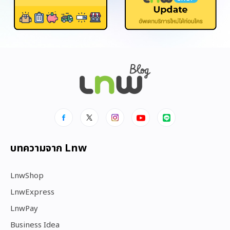
บทความจาก Lnw
LnwShop
LnwExpress
LnwPay
Business Idea