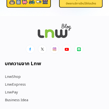
บทความจาก Lnw
LnwShop
LnwExpress
LnwPay
Business Idea