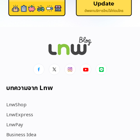
บทความจาก Lnw
LnwShop
LnwExpress
LnwPay
Business Idea