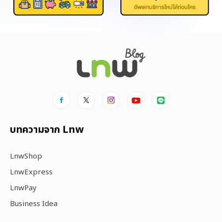
บทความจาก Lnw
LnwShop
LnwExpress
LnwPay
Business Idea