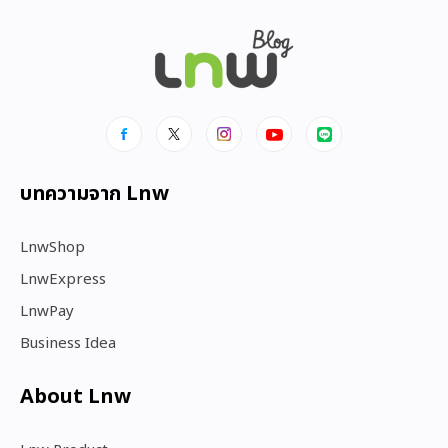
บทความจาก Lnw
LnwShop
LnwExpress
LnwPay
Business Idea
About Lnw​