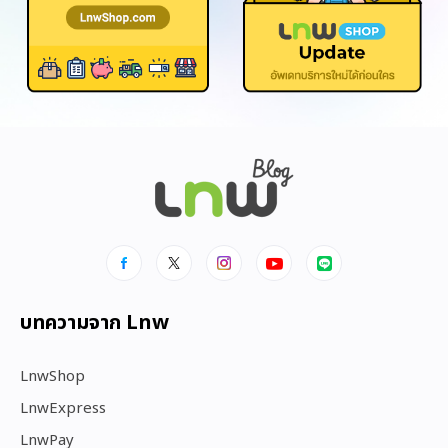
บทความจาก Lnw
LnwShop
LnwExpress
LnwPay