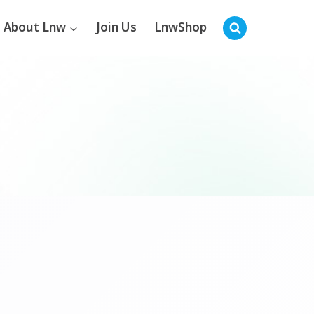
About Lnw
Join Us
LnwShop