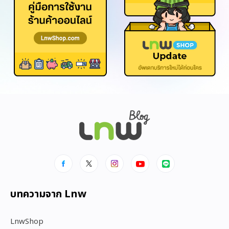
บทความจาก Lnw
LnwShop