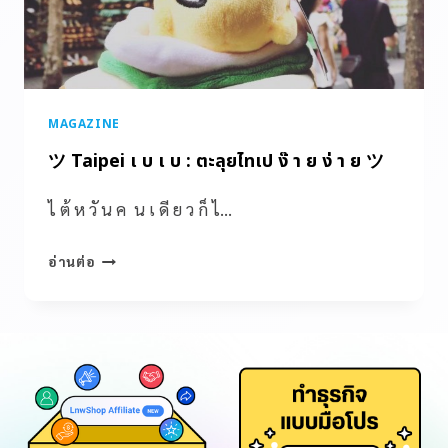
MAGAZINE
ツ Taipei เ บ เ บ : ตะลุยไทเป ง๊ า ย ง่ า ย ツ
ไ ต้ ห วั น ค น เ ดี ย ว ก็ ไ…
อ่านต่อ