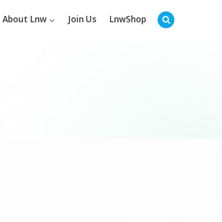
About Lnw
Join Us
LnwShop