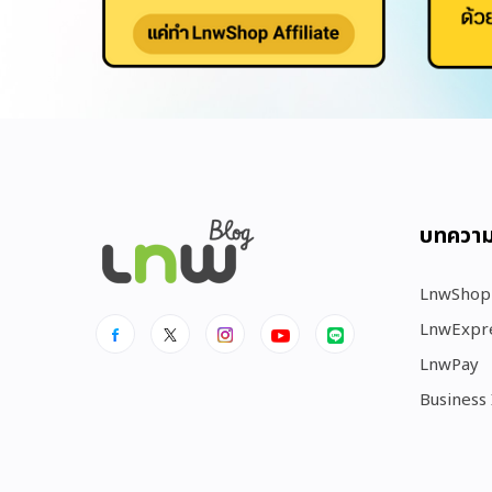
บทควา
LnwShop
LnwExpr
LnwPay
Business