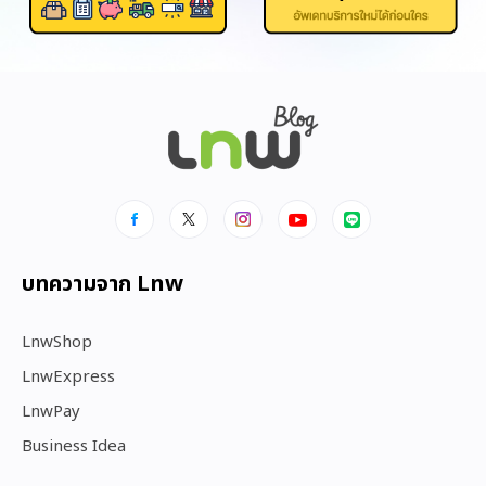
บทความจาก Lnw
LnwShop
LnwExpress
LnwPay
Business Idea