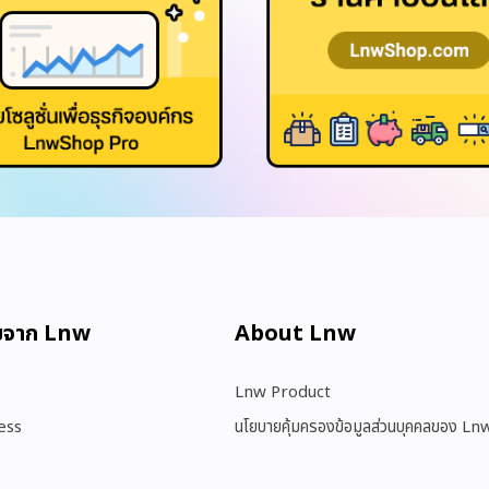
มจาก Lnw
About Lnw​
Lnw Product
ess
นโยบายคุ้มครองข้อมูลส่วนบุคคลของ Ln