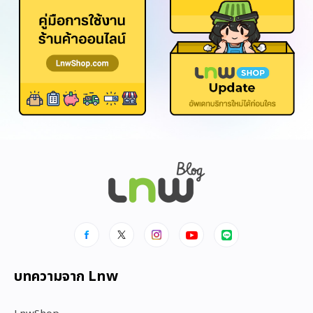
บทความจาก Lnw