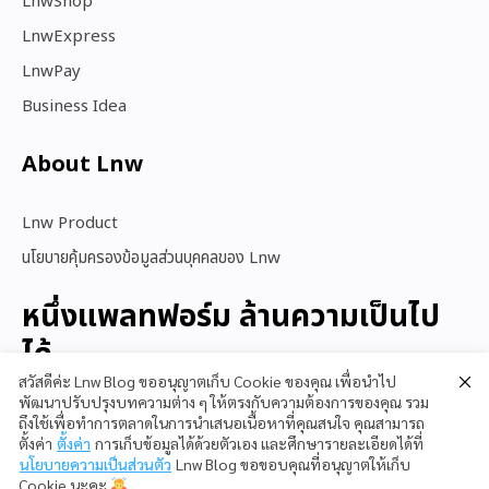
LnwShop
LnwExpress
LnwPay
Business Idea
About Lnw​
Lnw Product
นโยบายคุ้มครองข้อมูลส่วนบุคคลของ Lnw
หนึ่งแพลทฟอร์ม ล้านความเป็นไป
ได้
สวัสดีค่ะ Lnw Blog ขออนุญาตเก็บ Cookie ของคุณ เพื่อนำไป
พัฒนาปรับปรุงบทความต่าง ๆ ให้ตรงกับความต้องการของคุณ รวม
ถึงใช้เพื่อทำการตลาดในการนำเสนอเนื้อหาที่คุณสนใจ คุณสามารถ
สนใจใช้ LnwShop
ตั้งค่า
ตั้งค่า
การเก็บข้อมูลได้ด้วยตัวเอง และศึกษารายละเอียดได้ที่
นโยบายความเป็นส่วนตัว
Lnw Blog ขอขอบคุณที่อนุญาตให้เก็บ
Cookie นะคะ