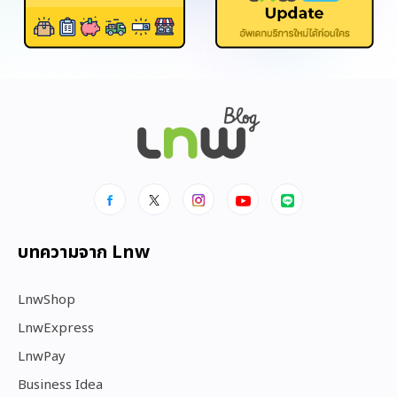
บทความจาก Lnw
LnwShop
LnwExpress
LnwPay
Business Idea