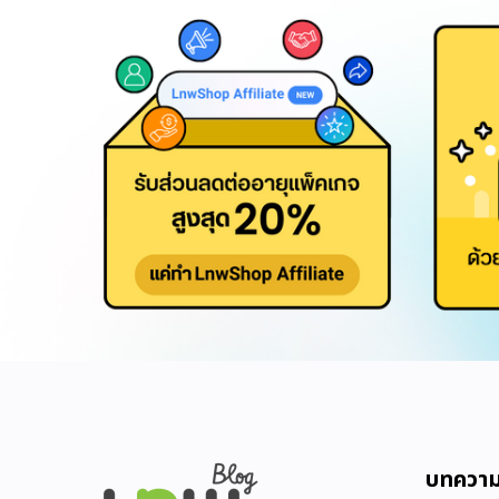
บทควา