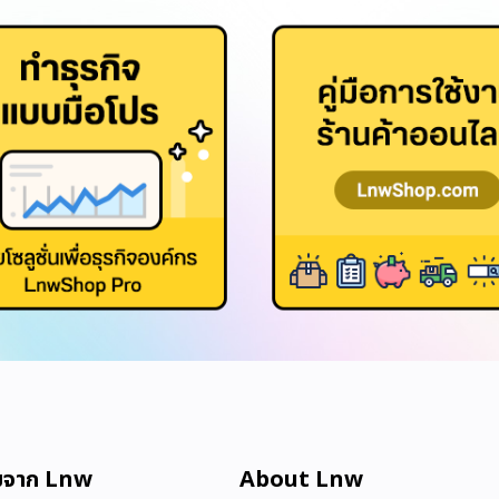
มจาก Lnw
About Lnw​