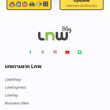
บทความจาก Lnw
LnwShop
LnwExpress
LnwPay
Business Idea