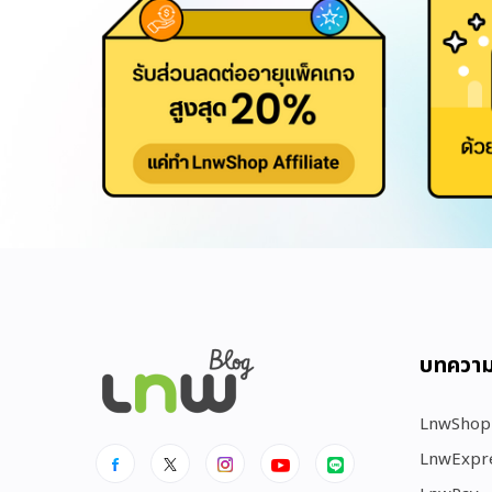
บทควา
LnwShop
LnwExpr