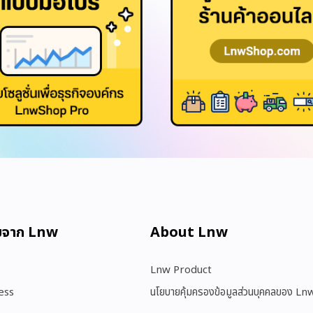
มจาก Lnw
About Lnw​
Lnw Product
ess
นโยบายคุ้มครองข้อมูลส่วนบุคคลของ Ln