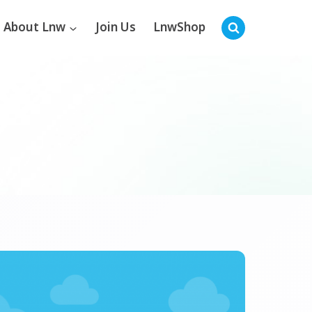
About Lnw
Join Us
LnwShop