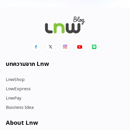
บทความจาก Lnw
LnwShop
LnwExpress
LnwPay
Business Idea
About Lnw​