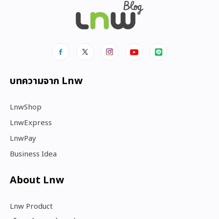
บทความจาก Lnw
LnwShop
LnwExpress
LnwPay
Business Idea
About Lnw​
Lnw Product