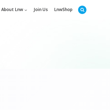
About Lnw
Join Us
LnwShop