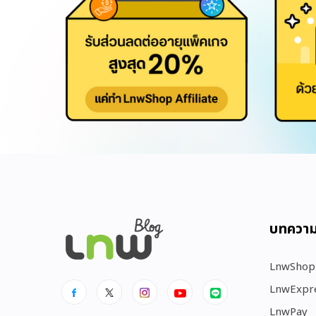
บทควา
LnwShop
LnwExpr
LnwPay