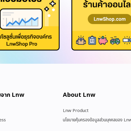
มจาก Lnw
About Lnw​
Lnw Product
ess
นโยบายคุ้มครองข้อมูลส่วนบุคคลของ Ln