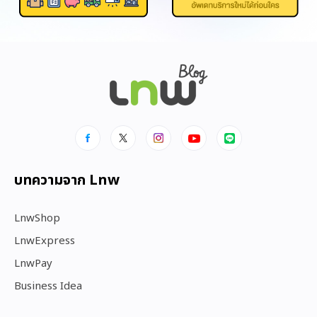
บทความจาก Lnw
LnwShop
LnwExpress
LnwPay
Business Idea