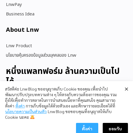
LnwPay
Business Idea
About Lnw​
Lnw Product
นโยบายคุ้มครองข้อมูลส่วนบุคคลของ Lnw
หนึ่งแพลทฟอร์ม ล้านความเป็นไป
ได้
สวัสดีค่ะ Lnw Blog ขออนุญาตเก็บ Cookie ของคุณ เพื่อนำไป
พัฒนาปรับปรุงบทความต่าง ๆ ให้ตรงกับความต้องการของคุณ รวม
ถึงใช้เพื่อทำการตลาดในการนำเสนอเนื้อหาที่คุณสนใจ คุณสามารถ
สนใจใช้ LnwShop
ตั้งค่า
ตั้งค่า
การเก็บข้อมูลได้ด้วยตัวเอง และศึกษารายละเอียดได้ที่
นโยบายความเป็นส่วนตัว
Lnw Blog ขอขอบคุณที่อนุญาตให้เก็บ
Cookie นะคะ
ตั้งค่า
ยอมรับ
Copyright © 2023 LnwShop Company Limited