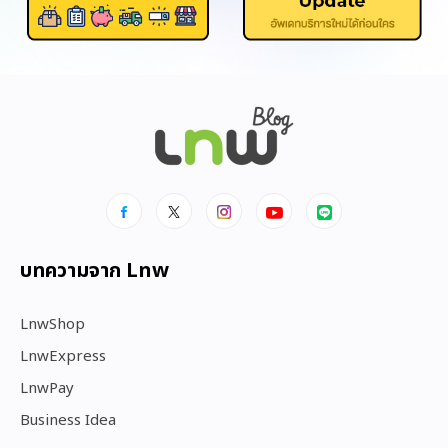
บทความจาก Lnw
LnwShop
LnwExpress
LnwPay
Business Idea