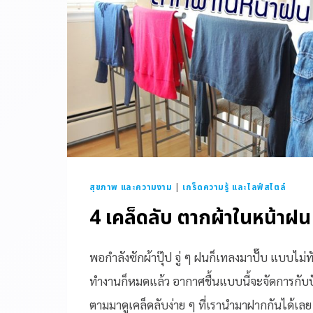
สุขภาพ และความงาม
|
เกร็ดความรู้ และไลฟ์สไตล์
4 เคล็ดลับ ตากผ้าในหน้าฝน
พอกำลังซักผ้าปุ๊ป จู่ ๆ ฝนก็เทลงมาปั๊บ แบบไม่ทันต
ทำงานก็หมดแล้ว อากาศชื้นแบบนี้จะจัดการกับปั
ตามมาดูเคล็ดลับง่าย ๆ ที่เรานำมาฝากกันได้เลย 