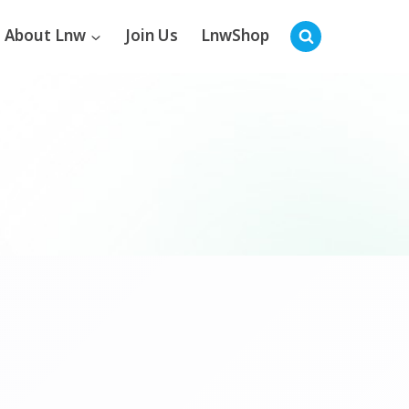
About Lnw
Join Us
LnwShop