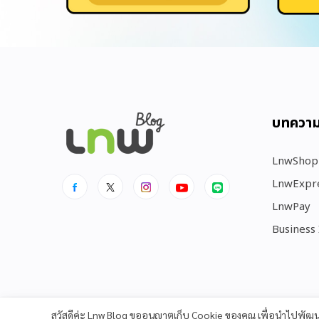
บทควา
LnwShop
LnwExpr
LnwPay
Business
สวัสดีค่ะ Lnw Blog ขออนุญาตเก็บ Cookie ของคุณ เพื่อนำไปพั