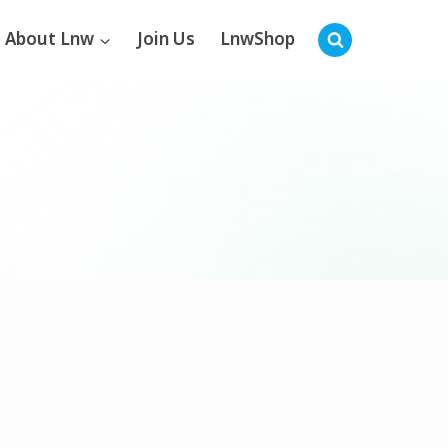
About Lnw
Join Us
LnwShop