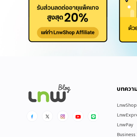
บทควา
LnwShop
LnwExpr
LnwPay
Business