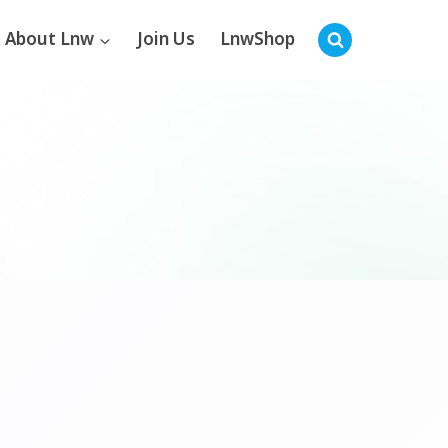
About Lnw
Join Us
LnwShop