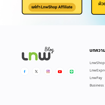
บทควา
LnwShop
LnwExpr
LnwPay
Business